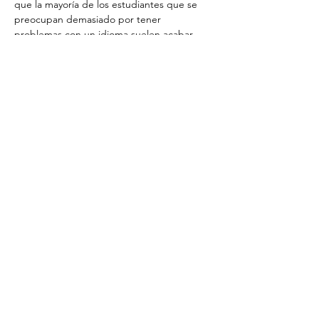
que la mayoría de los estudiantes que se 
preocupan demasiado por tener 
problemas con un idioma suelen acabar 
siendo mejores hablantes de inglés que 
muchos de los supuestos expertos. No 
dejes que el miedo te detenga: 
simplemente sé dedicado y dispuesto a 
aprender, y el resto 
llegará