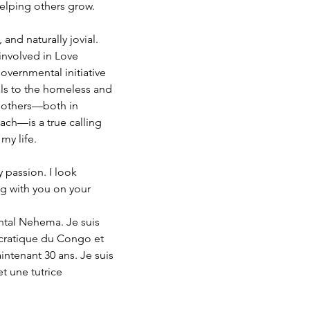
elping others grow.
 and naturally jovial. 
involved in Love 
vernmental initiative 
als to the homeless and 
e others—both in 
ch—is a true calling 
 my life.
 passion. I look 
g with you on your 
ntal Nehema. Je suis 
cratique du Congo et 
ntenant 30 ans. Je suis 
t une tutrice 