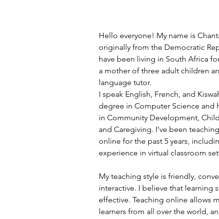
Hello everyone! My name is Chant
originally from the Democratic Re
have been living in South Africa for
a mother of three adult children a
language tutor.
I speak English, French, and Kiswahil
degree in Computer Science and ha
in Community Development, Child 
and Caregiving. I’ve been teachin
online for the past 5 years, includi
experience in virtual classroom set
My teaching style is friendly, conve
interactive. I believe that learnin
effective. Teaching online allows 
learners from all over the world, a