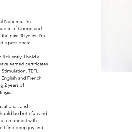
al Nehema. I’m 
public of Congo and 
 the past 30 years. I’m 
nd a passionate 
i fluently. I hold a 
ve earned certificates 
Stimulation, TEFL, 
g English and French 
ng 2 years of 
tings.
rsational, and 
g should be both fun and 
me to connect with 
nd I find deep joy and 