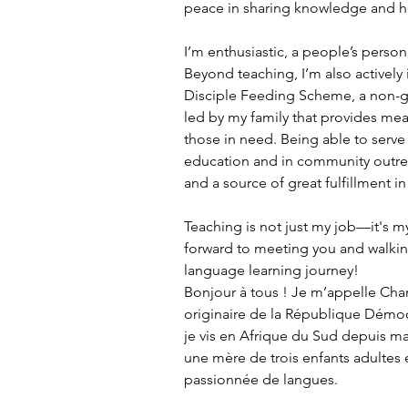
peace in sharing knowledge and h
I’m enthusiastic, a people’s person,
Beyond teaching, I’m also actively 
Disciple Feeding Scheme, a non-go
led by my family that provides me
those in need. Being able to serv
education and in community outrea
and a source of great fulfillment in
Teaching is not just my job—it's my
forward to meeting you and walkin
language learning journey!
Bonjour à tous ! Je m’appelle Cha
originaire de la République Démo
je vis en Afrique du Sud depuis mai
une mère de trois enfants adultes e
passionnée de langues.