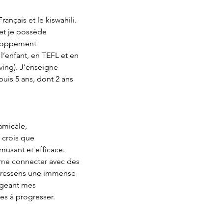
ançais et le kiswahili. 
et je possède 
eloppement 
’enfant, en TEFL et en 
ing). J’enseigne 
puis 5 ans, dont 2 ans 
micale, 
 crois que 
amusant et efficace. 
me connecter avec des 
e ressens une immense 
tageant mes 
res à progresser.